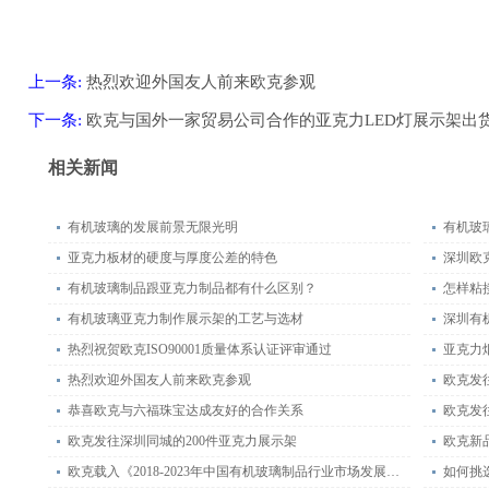
上一条:
热烈欢迎外国友人前来欧克参观
下一条:
欧克与国外一家贸易公司合作的亚克力LED灯展示架出
相关新闻
有机玻璃的发展前景无限光明
有机玻
亚克力板材的硬度与厚度公差的特色
深圳欧
有机玻璃制品跟亚克力制品都有什么区别？
怎样粘
有机玻璃亚克力制作展示架的工艺与选材
深圳有
热烈祝贺欧克ISO90001质量体系认证评审通过
亚克力
热烈欢迎外国友人前来欧克参观
欧克发
恭喜欧克与六福珠宝达成友好的合作关系
欧克发
欧克发往深圳同城的200件亚克力展示架
欧克新
欧克载入《2018-2023年中国有机玻璃制品行业市场发展现状调研于投资趋势前景分析报告》
如何挑