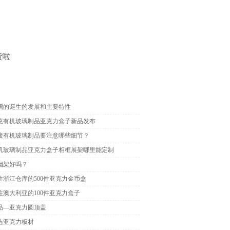
货啦
璃的诞生的发展和主要特性
克有机玻璃制品亚克力盒子新品发布
接有机玻璃制品要注意哪些细节？
机玻璃制品亚克力盒子相框展架哪里能定制
烟架好吗？
往浙江仓库的500件亚克力金币盒
往澳大利亚的100件亚克力盒子
品—亚克力圆顶盖
选亚克力板材