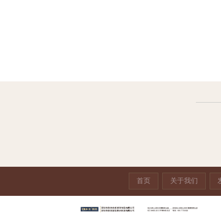
定制红色亚克力饮料
亚克力带灯酒水展示
亚克
陈列架
架
首页
关于我们