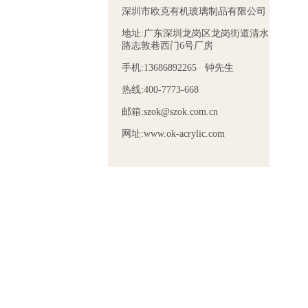
深圳市欧克有机玻璃制品有限公司
地址:广东深圳龙岗区龙岗街道清水
路志敦巷西门6号厂房
手机:13686892265 钟先生
热线:400-7773-668
邮箱:szok@szok.com.cn
网址:www.ok-acrylic.com
杯架
亚克力放大镜展示架
亚克力咖啡杯垫
亚克