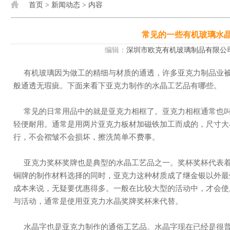
首页
>
新闻动态
> 内容
常见的一些有机玻璃水
编辑：
深圳市欧克有机玻璃制品有限公
有机玻璃因为做工的精细与材质的通透，许多亚克力制品业被称作水晶工艺品。寓意其光泽程度与水晶一
般通透无瑕疵。下面来看下亚克力制作的水晶工艺品有哪些。
常见的日常用品中的就是亚克力相框了。亚克力相框通常也叫做水晶相框。如玻璃般洁净无瑕疵的同时又
轻便耐用。通常是用两片亚克力板材加磁铁加工而成的，尺寸大
行，不会褶皱不会损坏，擦洗简单不费事。
亚克力奖杯奖牌也是典型的水晶工艺品之一。奖杯奖杯代表着荣耀与奖励。荣耀总是与光辉同在，在金银
铜牌的制作材料选择的同时，亚克力这种材质成了继金银以外最
成本来说，无疑要优惠得多。一般在比较大型的活动中，才会使
与活动，通常是使用亚克力水晶奖牌奖杯来代替。
水晶字也是亚克力制作的通俗工艺品。水晶字现在已经是很普遍的了。水晶字一般用于广告标语的使用，