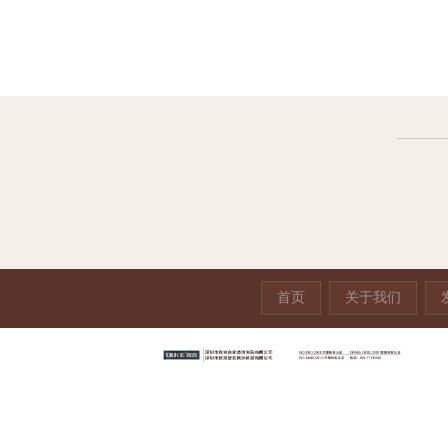
杯架
亚克力放大镜展示架
亚克力咖啡杯垫
亚克
首页
关于我们