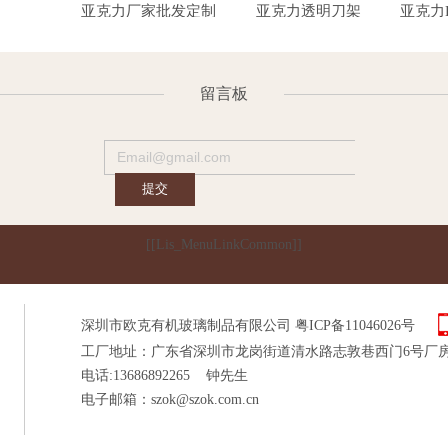
桌面台卡
亚克力厂家批发定制
亚克力透明刀架
亚克力RGB多彩炫光
有机玻璃镜片展示架
留言板
[[Lis_MenuLinkCommon]]
深圳市欧克有机玻璃制品有限公司
粤ICP备11046026号
工厂地址：广东省深圳市龙岗街道清水路志敦巷西门6号厂
电话:13686892265 钟先生
电子邮箱：
szok@szok.com.cn