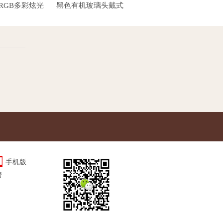
黑色有机玻璃头戴式
亚克力桌面台卡
亚克力厂家批发定制
酒架
耳机展示架
有
手机版
房