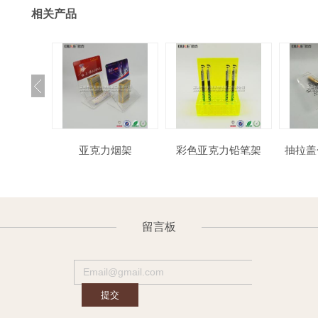
相关产品
片夹牌
亚克力烟架
彩色亚克力铅笔架
抽拉盖化妆工具有机
玻
留言板