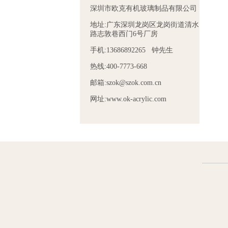
深圳市欧克有机玻璃制品有限公司
地址:广东深圳龙岗区龙岗街道清水
路志敦巷西门6号厂房
手机:13686892265 钟先生
热线:400-7773-668
邮箱:szok@szok.com.cn
网址:www.ok-acrylic.com
抽拉盖化妆工具有机
广告纸展示牌
提示纸
玻璃包装盒