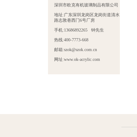
深圳市欧克有机玻璃制品有限公司
地址:广东深圳龙岗区龙岗街道清水
路志敦巷西门6号厂房
手机:13686892265 钟先生
热线:400-7773-668
邮箱:szok@szok.com.cn
网址:www.ok-acrylic.com
示架
头戴式亚克力耳机展
头载式耳机展示架
亚克力酒
示架