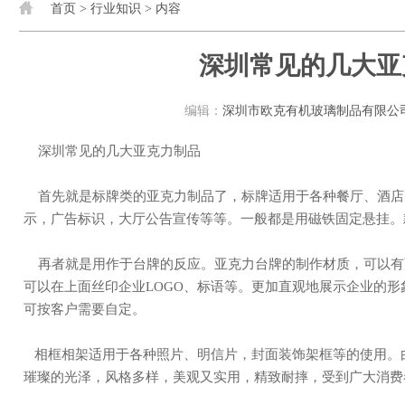
首页
>
行业知识
> 内容
深圳常见的几大亚
编辑：
深圳市欧克有机玻璃制品有限公
深圳常见的几大亚克力制品
首先就是标牌类的亚克力制品了，标牌适用于各种餐厅、酒店、茶座等的指示与标示。房门标示，楼梯标
示，广告标识，大厅公告宣传等等。一般都是用磁铁固定悬挂。
再者就是用作于台牌的反应。亚克力台牌的制作材质，可以有两面展示，四色丝印，做工精细，质感通透,
可以在上面丝印企业LOGO、标语等。更加直观地展示企业的
可按客户需要自定。
相框相架适用于各种照片、明信片，封面装饰架框等的使用。由亚克力制作的相框时尚又美观，技术精湛、
璀璨的光泽，风格多样，美观又实用，精致耐摔，受到广大消费