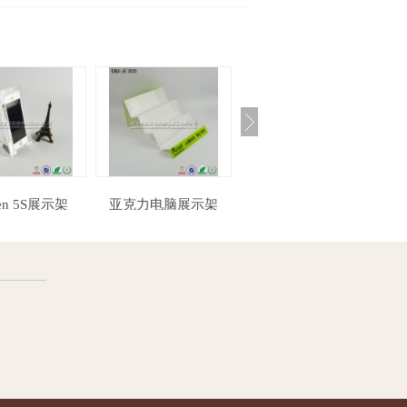
克力电脑展示架
亚克力白色抽屉盒子
亚克力三角桌牌