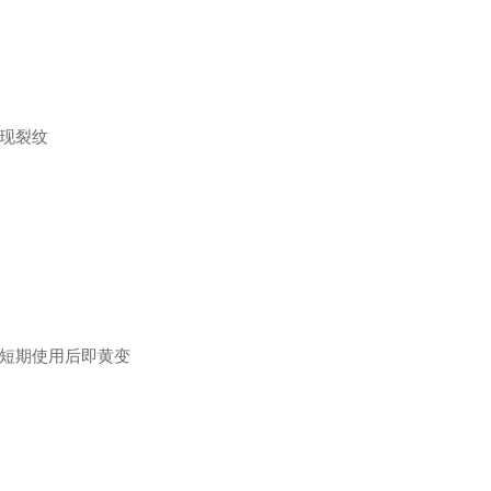
：
出现裂纹
但短期使用后即黄变