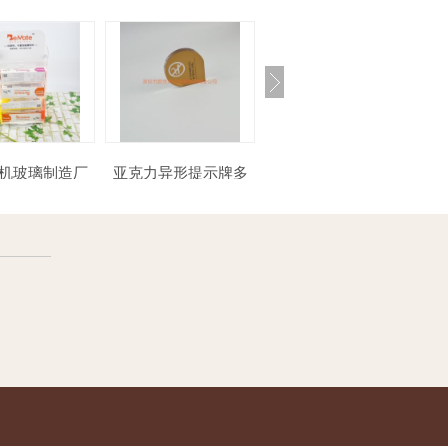
亚克力异形提示牌多
透明翻盖亚克力糖果
超市口香糖展示售卖
克力狗粮展示
少钱
盒
架