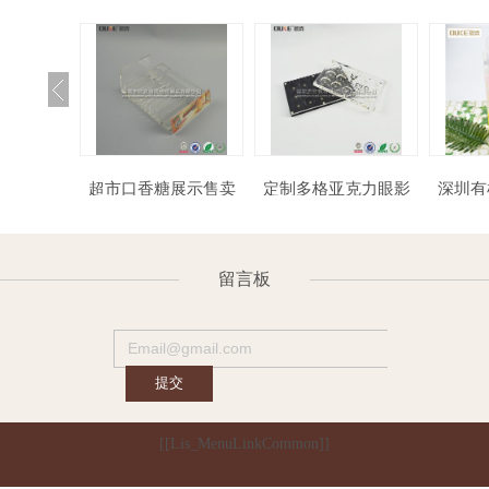
超市口香糖展示售卖
定制多格亚克力眼影
深圳有机玻璃制造厂
盒
盒眼影盘
批发亚
留言板
[[Lis_MenuLinkCommon]]