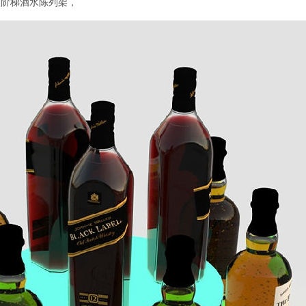
灯阶梯酒水陈列架，