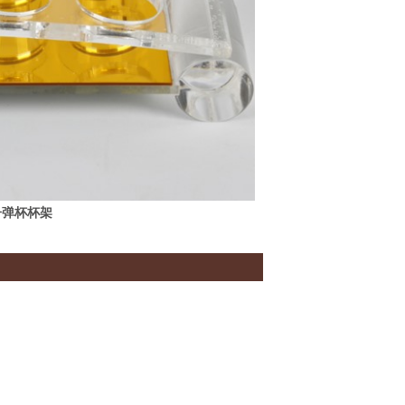
子弹杯杯架