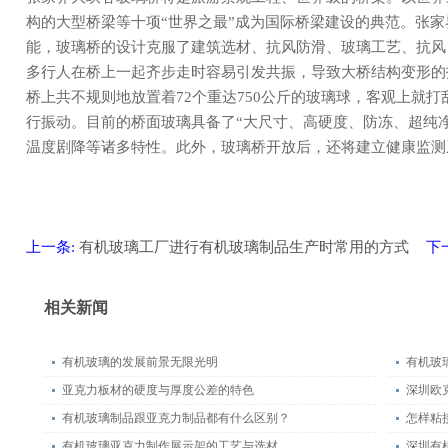
构的大型桥梁等十项“世界之最”成为国际桥梁建设的典范。张
能，玻璃桥的设计克服了建筑选材、抗风防滑、玻璃工艺、抗风
多行人在桥上一起齐步走时容易引发共振，导致大桥结构变形的技
桥上共不规则地放置着72个重达750公斤的玻璃球，客观上就
行振动。目前的桥面玻璃具备了“大尺寸、高硬度、防冻、超纯
温度剧降等诸多特性。此外，玻璃桥开放后，还将建立健康监测
上一条:
有机玻璃工厂进行有机玻璃制品生产时常用的方式
相关新闻
有机玻璃的发展前景无限光明
有机玻
亚克力板材的硬度与厚度公差的特色
深圳欧
有机玻璃制品跟亚克力制品都有什么区别？
怎样粘
有机玻璃亚克力制作展示架的工艺与选材
深圳有