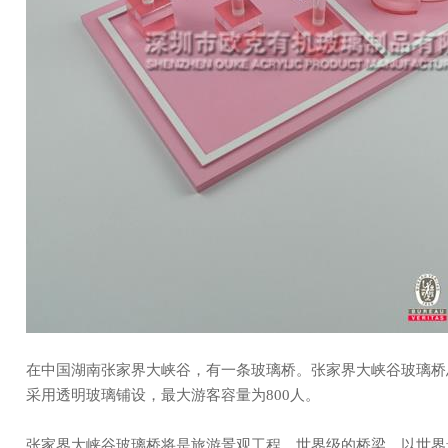
在中国湖南张家界大峡谷，有一条玻璃桥。张家界大峡谷玻璃桥总长430米、宽6米，高约300米。大桥面全部
采用透明玻璃铺设，最大游客容量为800人。
张家界大峡谷玻璃桥将是旅游景观工程、世界级的桥梁。以世界最高、世界最长、世界首座玻璃作为主受力结