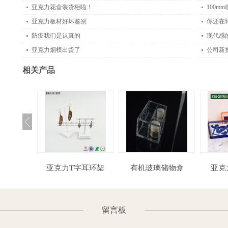
亚克力花盒装货柜啦！
100m
亚克力板材好坏鉴别
防疫我们是认真的
现代感
亚克力烟模出货了
公司新推
相关产品
盒-手办盒
亚克力T字耳环架
有机玻璃储物盒
亚
留言板