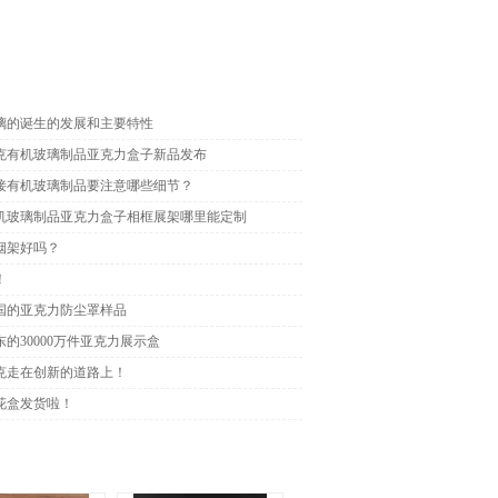
璃的诞生的发展和主要特性
克有机玻璃制品亚克力盒子新品发布
接有机玻璃制品要注意哪些细节？
机玻璃制品亚克力盒子相框展架哪里能定制
烟架好吗？
！
国的亚克力防尘罩样品
的30000万件亚克力展示盒
克走在创新的道路上！
花盒发货啦！