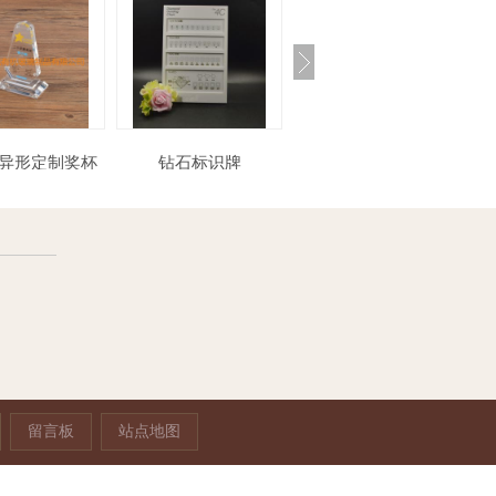
力异形定制奖杯
钻石标识牌
亚克力托盘
留言板
站点地图