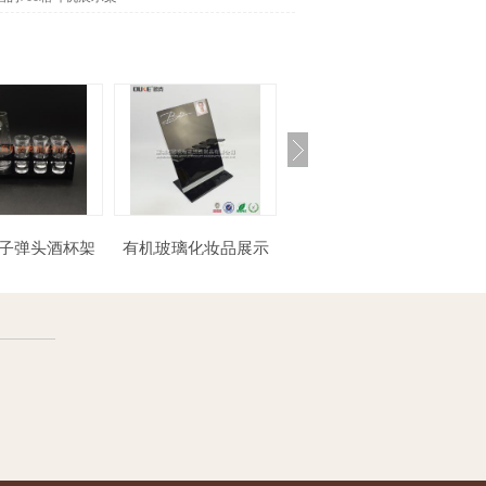
力子弹头酒杯架
有机玻璃化妆品展示
俩格收纳盒
架