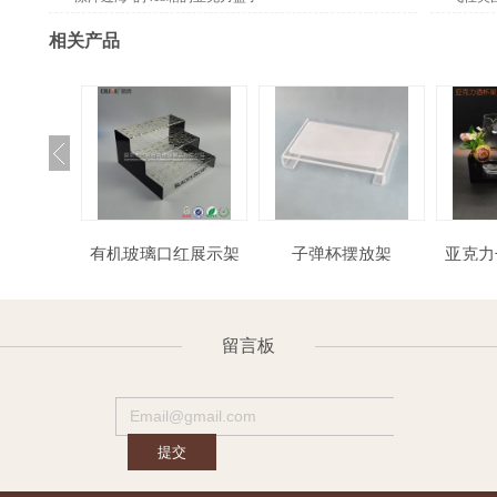
相关产品
收纳盒
有机玻璃口红展示架
子弹杯摆放架
亚克
留言板