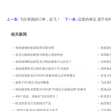
上一条:
飞往美国的订单，起飞！
下一条:
品质的保证 源于实
相关新闻
有机玻璃的发展前景无限光明
有机玻
亚克力板材的硬度与厚度公差的特色
深圳欧
有机玻璃制品跟亚克力制品都有什么区别？
怎样粘
有机玻璃亚克力制作展示架的工艺与选材
深圳有
热烈祝贺欧克ISO90001质量体系认证评审通过
亚克力
新客户PK赛正式拉开帷幕
飞往美
热烈祝贺欧克荣获2018年度“中国自主创新品牌”的称号
发海运
400个花盒，准备好飞往加拿大！
欧克亚
欧克的亚克力无缝热压产品
热烈祝贺
“漂洋过海”的413箱的亚克力盒子
飞往美