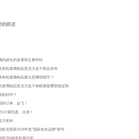
时的跟进
璃的诞生的发展和主要特性
克有机玻璃制品亚克力盒子新品发布
接有机玻璃制品要注意哪些细节？
机玻璃制品亚克力盒子相框展架哪里能定制
烟架好吗？
国的订单，起飞！
的321箱托盘，出发！
克力奖杯
欧克荣获2018年度“国际知名品牌”称号
国的700箱耳机展示架