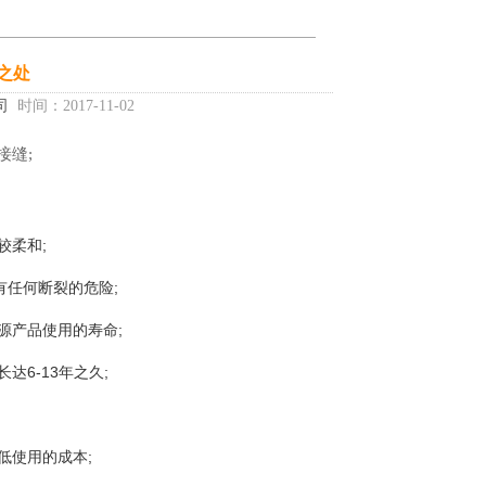
之处
司
时间：2017-11-02
接缝;
较柔和;
有任何断裂的危险;
源产品使用的寿命;
达6-13年之久;
低使用的成本;