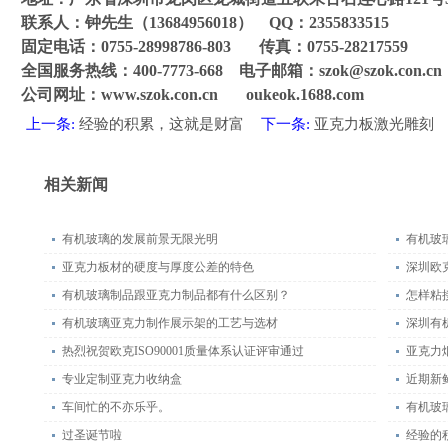
联系人：钟先生（13684956018） QQ：2355833515
固定电话：0755-28998786-803 传真：0755-28217559
全国服务热线：400-7773-668 电子邮箱：szok@szok.con.cn
公司网址：www.szok.con.cn oukeok.1688.com
上一条:
经验的积累，这就是财富
下一条:
亚克力板激光雕刻
相关新闻
有机玻璃的发展前景无限光明
有机玻
亚克力板材的硬度与厚度公差的特色
深圳欧
有机玻璃制品跟亚克力制品都有什么区别？
怎样粘
有机玻璃亚克力制作展示架的工艺与选材
深圳有
热烈祝贺欧克ISO90001质量体系认证评审通过
亚克力
专业定制亚克力收纳盒
近期新
车间忙的不亦乐乎。
有机玻
过圣诞节啦
经验的