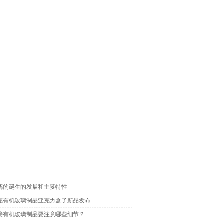
构
璃的诞生的发展和主要特性
克有机玻璃制品亚克力盒子新品发布
接有机玻璃制品要注意哪些细节？