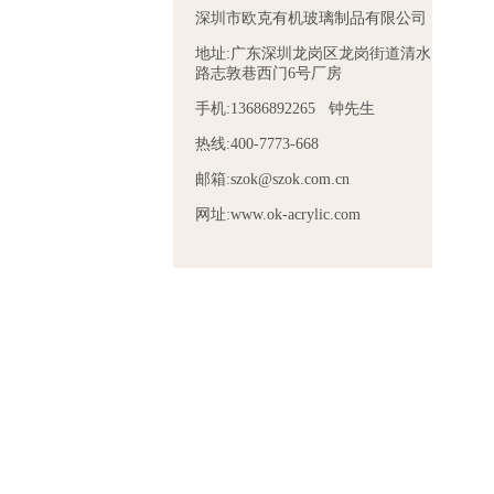
深圳市欧克有机玻璃制品有限公司
地址:广东深圳龙岗区龙岗街道清水
路志敦巷西门6号厂房
手机:13686892265 钟先生
热线:400-7773-668
邮箱:szok@szok.com.cn
网址:www.ok-acrylic.com
盒
亚克力透明蓝笔架
彩色亚克力盒
亚克力