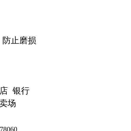
、防止磨损
店 银行
卖场
78060