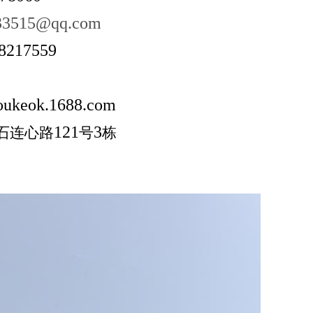
33515@qq.com
8217559
/oukeok.1688.com
121
3
石连心路
号
栋