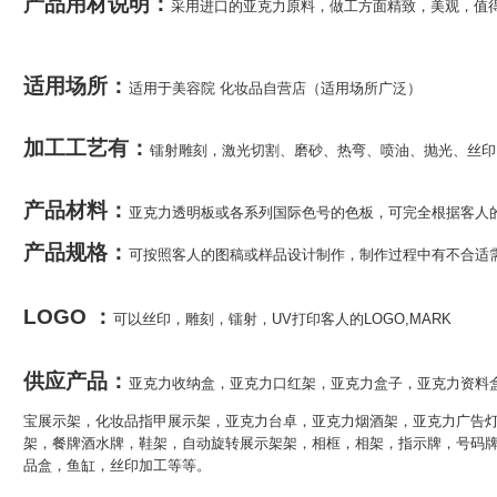
产品用材说明：
采用进口的亚克力原料，做工方面精致，美观，值
适用场所：
适用于美容院 化妆品自营店（适用场所广泛）
厂家直销亚克力资料盒展示架 品质展示储存盒 亚克力旋转展示架
加工工艺有：
镭射雕刻，激光切割、磨砂、热弯、喷油、抛光、丝印
产品材料：
亚克力透明板或各系列国际色号的色板，可完全根据客人
产品规格：
可按照客人的图稿或样品设计制作，制作过程中有不合适
LOGO ：
可以丝印，雕刻，镭射，UV打印客人的LOGO,MARK
供应产品：
亚克力收纳盒，亚克力口红架，亚克力盒子，亚克力资料
宝展示架，化妆品指甲展示架，亚克力台卓，亚克力烟酒架，亚克力广告
架，餐牌酒水牌，鞋架，自动旋转展示架架，相框，相架，指示牌，号码
品盒，鱼缸，丝印加工等等。